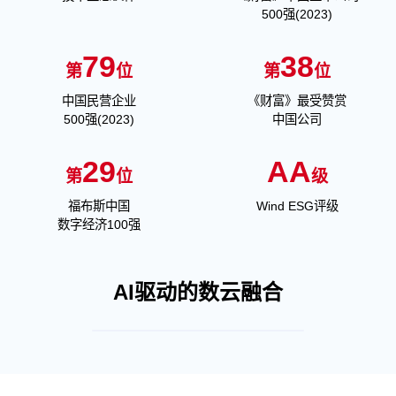
500强(2023)
79
38
第
位
第
位
中国民营企业
《财富》最受赞赏
500强(2023)
中国公司
29
AA
第
位
级
福布斯中国
Wind ESG评级
数字经济100强
AI驱动的数云融合