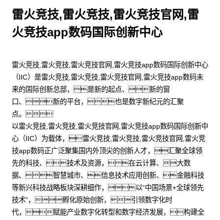
雷火竞技,雷火竞技,雷火竞技官网,雷
火竞技app数码国际创新中心
雷火竞技,雷火竞技,雷火竞技官网,雷火竞技app数码国际创新中心
（IIC）是雷火竞技,雷火竞技,雷火竞技官网,雷火竞技app数码未
来的国际创新总部，是新的起点、新的窗
口、新的平台，也是数字新纪元的汇聚
点。
以雷火竞技,雷火竞技,雷火竞技官网,雷火竞技app数码国际创新中
心（IIC）为载体，雷火竞技,雷火竞技,雷火竞技官网,雷火竞
技app数码正广泛聚集国内外顶尖的创新人才，汇聚全球领
先的科技、技术及资源，在云计算、大数
据、智慧城市、信息技术应用创新、金融科技
等新兴科技战略板块深耕细作，以“中国场景+全球领先
技术”，孵化原始创新，引领数字化时
代，赋能产业数字化转型和数字经济发展，构建全