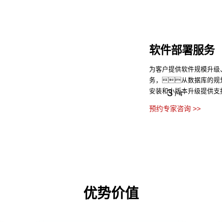
硬件部署服务
从基础部署准备、
4
验收、越界面活动的
/
4
预约专家咨询 >>
优势价值