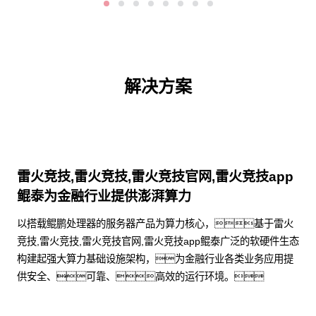
解决方案
雷火竞技,雷火竞技,雷火竞技官网,雷火竞技app
鲲泰为金融行业提供澎湃算力
以搭载鲲鹏处理器的服务器产品为算力核心，基于雷火
竞技,雷火竞技,雷火竞技官网,雷火竞技app鲲泰广泛的软硬件生态
构建起强大算力基础设施架构，为金融行业各类业务应用提
供安全、可靠、高效的运行环境。
了解更多