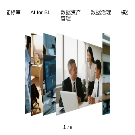
超级员工
智能标审
AI for BI
数据资产
管理
1
/
6