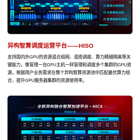
异构智算调度运营平台——HISO
支持国内外GPU的资源混合组网、混搭调度、算力精细隔离等关
键能力，像管理一台GPU主机一样管理和调度多个集群的GPU资
源，根据用户业务需求在整个异构智算资源池中匹配最优算力组
合，提升GPU服务器集群的资源使用率。