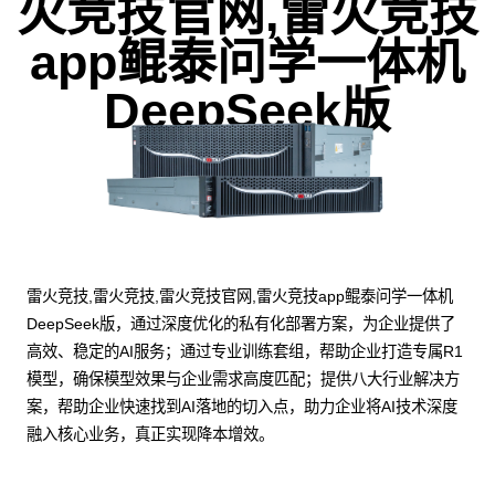
火竞技官网,雷火竞技
app鲲泰问学一体机
DeepSeek版
雷火竞技,雷火竞技,雷火竞技官网,雷火竞技app鲲泰问学一体机
DeepSeek版，通过深度优化的私有化部署方案，为企业提供了
高效、稳定的AI服务；通过专业训练套组，帮助企业打造专属R1
模型，确保模型效果与企业需求高度匹配；提供八大行业解决方
案，帮助企业快速找到AI落地的切入点，助力企业将AI技术深度
融入核心业务，真正实现降本增效。