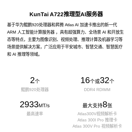
KunTai A722推理型AI服务器
基于华为鲲鹏920处理器和昇腾 Atlas AI 加速卡推出的新一代
ARM 人工智能计算服务器 ，具有超强算力、全场景 AI 和开放生
态等特点，主要为图像识别、视频处理、推理计算及机器学习等
场景提供解决方案，广泛应用于平安城市、智慧交通、智慧医疗
和 AI 推理等领域。
2
16
32
个
个或
个
鲲鹏920处理器
DDR4 RDIMM
2933
8
MT/s
最大支持
张
最高速率
Atlas300V视频解析卡
Atlas 300I Pro 推理卡
Atlas 300V Pro 视频解析卡