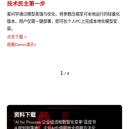
技术民主第一步
爱问学通过模型蒸馏与优化，将参数压缩至可本地运行的轻量化
版本，用户仅需一键部署，即可在个人PC上完成本地化模型安
装。
点击下载 >
观看Demo演示>
1
/
4
资料下载
“AI for Process 企业级流程数智化变革”蓝皮书
从规划到落地！ 企业AI价值释放全周期方法论