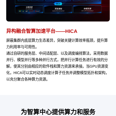
异构融合智算加速平台——HICA
屏蔽集群内底层算力生态差异，突破关键计算效率瓶颈，提升算
力利用率与可用性。
通过自研的服务层、中间适配层、以及调度编排算法，采用数据
并行、模型并行等多种并行方式，把并行计算任务进行有效的分
解，使其分别由相应的软件栈和算力资源来承接。当GPU资源变
化，HICA可以实时动态调度计算子任务并调整模型拓扑和架构，
以充分聚合各种算力资源。
为智算中心提供算力和服务